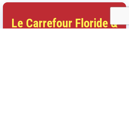
Le Carrefour Floride &
Le Journal de Floride
Considérés par toutes les communautés francophones de Floride
comme étant les meilleures publications marketing (journaux &
magazines) en Floride
ET VOICI POURQUOI ILS LE SONT !
Et voici pourquoi !