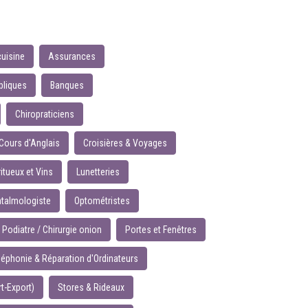
cuisine
Assurances
bliques
Banques
Chiropraticiens
Cours d'Anglais
Croisières & Voyages
ritueux et Vins
Lunetteries
talmologiste
Optométristes
Podiatre / Chirurgie onion
Portes et Fenêtres
léphonie & Réparation d'Ordinateurs
t-Export)
Stores & Rideaux