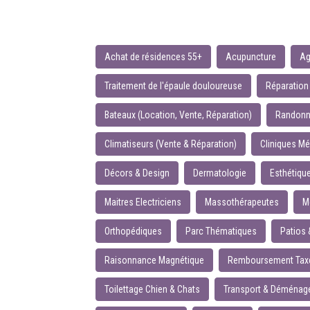
Achat de résidences 55+
Acupuncture
Ag
Traitement de l'épaule douloureuse
Réparation
Bateaux (Location, Vente, Réparation)
Randonn
Climatiseurs (Vente & Réparation)
Cliniques Mé
Décors & Design
Dermatologie
Esthétiqu
Maitres Electriciens
Massothérapeutes
M
Orthopédiques
Parc Thématiques
Patios 
Raisonnance Magnétique
Remboursement Taxes
Toilettage Chien & Chats
Transport & Déména