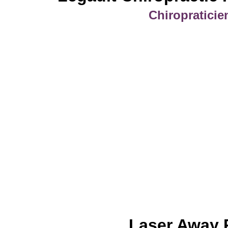
Chiropraticie
Laser Away 