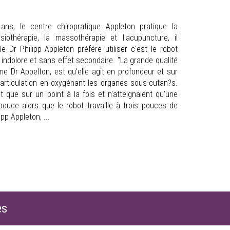
s, le centre chiropratique Appleton pratique la
siothérapie, la massothérapie et l'acupuncture, il
 Dr Philipp Appleton préfére utiliser c'est le robot
, indolore et sans effet secondaire. "La grande qualité
me Dr Appelton, est qu'elle agit en profondeur et sur
e articulation en oxygénant les organes sous-cutan?s.
t que sur un point à la fois et n'atteignaient qu'une
pouce alors que le robot travaille à trois pouces de
pp Appleton, ...
es