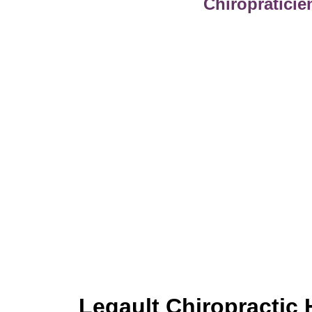
Chiropraticie
Legault Chiropractic 