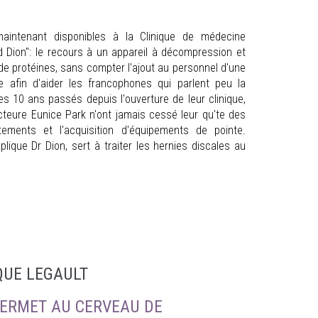
aintenant disponibles à la Clinique de médecine
id Dion": le recours à un appareil à décompression et
e protéines, sans compter l'ajout au personnel d'une
e afin d'aider les francophones qui parlent peu la
s 10 ans passés depuis l'ouverture de leur clinique,
cteure Eunice Park n'ont jamais cessé leur qu'te des
tements et l'acquisition d'équipements de pointe.
lique Dr Dion, sert à traiter les hernies discales au
QUE LEGAULT
PERMET AU CERVEAU DE