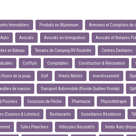
ents Immobiliers
Produits en Aluminium
Armoires et Comptoirs de 
 Auto
Avocats
Avocats en Immigration
Avocats et Notaires Pu
ées en Bateau
Terrains de Camping RV Roulotte
Centres Dentaires
dicales
Coiffure
Comptables
Construction & Rénovation
e/Soins de la peau
Golf
Hotels Motels
Investissement
Spi
eubles de maison
Transport Automobile (Floride Québec Floride)
Oph
& Piscines
Excursion de Pèche
Pharmacie
Physiothérapie
 (Casinos & Loteries)
Restaurants
Surveillance Résidence
Té
gement
Tuiles Planchers
Véhicules Récréatifs
Vente Auto (Impor