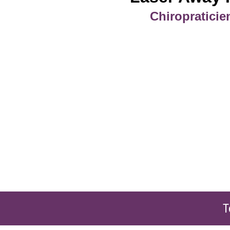
Chiropraticie
T