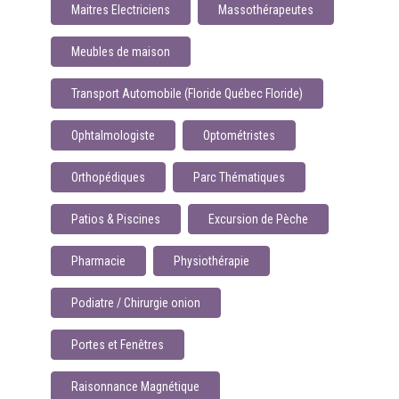
Maitres Electriciens
Massothérapeutes
Meubles de maison
Transport Automobile (Floride Québec Floride)
Ophtalmologiste
Optométristes
Orthopédiques
Parc Thématiques
Patios & Piscines
Excursion de Pèche
Pharmacie
Physiothérapie
Podiatre / Chirurgie onion
Portes et Fenêtres
Raisonnance Magnétique