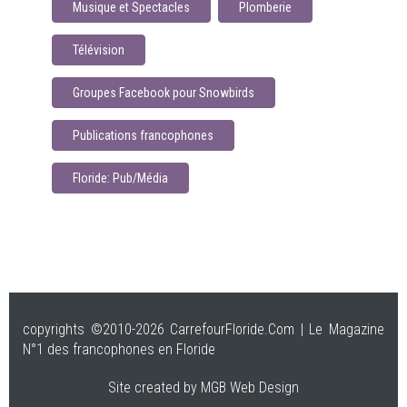
Musique et Spectacles
Plomberie
Télévision
Groupes Facebook pour Snowbirds
Publications francophones
Floride: Pub/Média
copyrights ©2010-2026 CarrefourFloride.Com | Le Magazine
N°1 des francophones en Floride
Site created by MGB Web Design