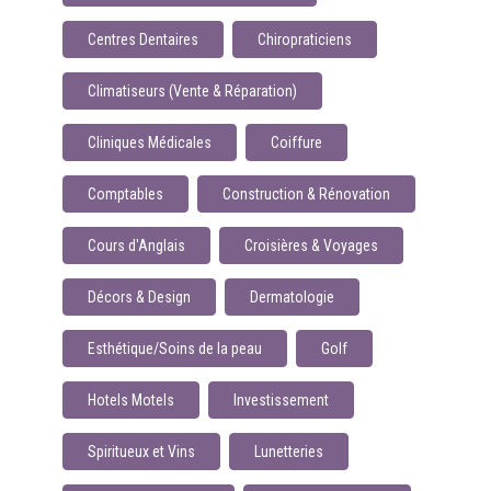
Centres Dentaires
Chiropraticiens
Climatiseurs (Vente & Réparation)
Cliniques Médicales
Coiffure
Comptables
Construction & Rénovation
Cours d'Anglais
Croisières & Voyages
Décors & Design
Dermatologie
Esthétique/Soins de la peau
Golf
Hotels Motels
Investissement
Spiritueux et Vins
Lunetteries