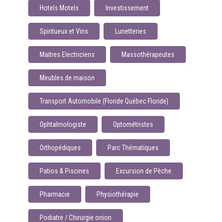
Hotels Motels
Investissement
Spiritueux et Vins
Lunetteries
Maitres Electriciens
Massothérapeutes
Meubles de maison
Transport Automobile (Floride Québec Floride)
Ophtalmologiste
Optométristes
Orthopédiques
Parc Thématiques
Patios & Piscines
Excursion de Pèche
Pharmacie
Physiothérapie
Podiatre / Chirurgie onion