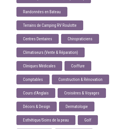
Randonnées en Bateau
Terrains de Camping RV Roulotte
Centres Dentaires
Chiropraticiens
Climatiseurs (Vente & Réparation)
Cliniques Médicales
Coiffure
Comptables
Construction & Rénovation
Cours d'Anglais
Croisières & Voyages
Décors & Design
Dermatologie
Esthétique/Soins de la peau
Golf