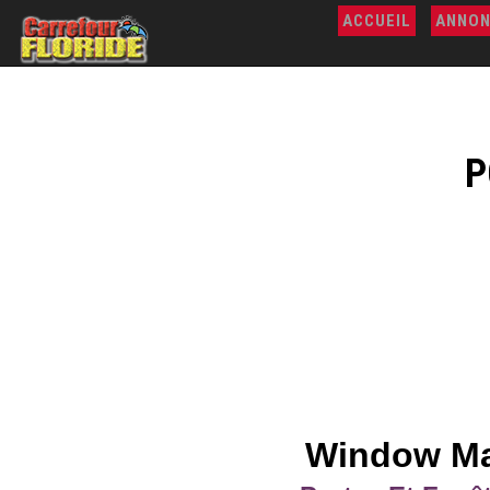
ACCUEIL
ANNON
P
Window Ma