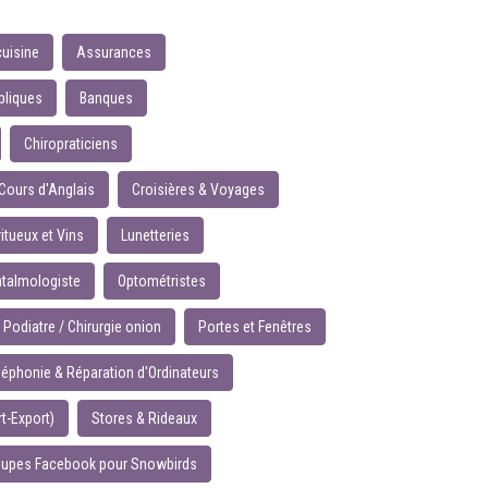
cuisine
Assurances
bliques
Banques
Chiropraticiens
Cours d'Anglais
Croisières & Voyages
ritueux et Vins
Lunetteries
talmologiste
Optométristes
Podiatre / Chirurgie onion
Portes et Fenêtres
léphonie & Réparation d'Ordinateurs
t-Export)
Stores & Rideaux
oupes Facebook pour Snowbirds