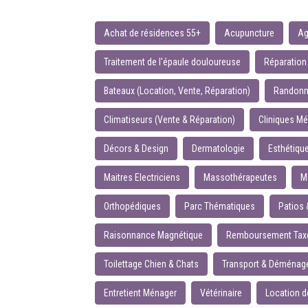
Achat de résidences 55+
Acupuncture
Ag
Traitement de l'épaule douloureuse
Réparation
Bateaux (Location, Vente, Réparation)
Randonn
Climatiseurs (Vente & Réparation)
Cliniques Mé
Décors & Design
Dermatologie
Esthétiqu
Maitres Electriciens
Massothérapeutes
M
Orthopédiques
Parc Thématiques
Patios 
Raisonnance Magnétique
Remboursement Taxes
Toilettage Chien & Chats
Transport & Déména
Entretient Ménager
Vétérinaire
Location d