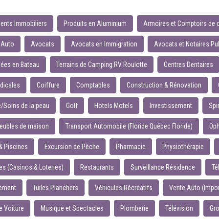
ents Immobiliers
Produits en Aluminium
Armoires et Comptoirs de 
 Auto
Avocats
Avocats en Immigration
Avocats et Notaires Pu
ées en Bateau
Terrains de Camping RV Roulotte
Centres Dentaires
dicales
Coiffure
Comptables
Construction & Rénovation
e/Soins de la peau
Golf
Hotels Motels
Investissement
Spi
eubles de maison
Transport Automobile (Floride Québec Floride)
Oph
& Piscines
Excursion de Pèche
Pharmacie
Physiothérapie
 (Casinos & Loteries)
Restaurants
Surveillance Résidence
Té
gement
Tuiles Planchers
Véhicules Récréatifs
Vente Auto (Impor
e Voiture
Musique et Spectacles
Plomberie
Télévision
Gr