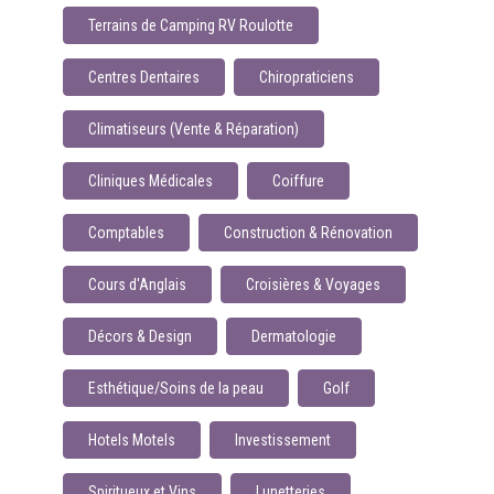
Terrains de Camping RV Roulotte
Centres Dentaires
Chiropraticiens
Climatiseurs (Vente & Réparation)
Cliniques Médicales
Coiffure
Comptables
Construction & Rénovation
Cours d'Anglais
Croisières & Voyages
Décors & Design
Dermatologie
Esthétique/Soins de la peau
Golf
Hotels Motels
Investissement
Spiritueux et Vins
Lunetteries