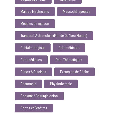
Maitres Electriciens
Massothérapeutes
Meubles de maison
Transport Automobile (Floride Québec Floride)
Ophtalmologiste
Optométristes
Orthopédiques
Parc Thématiques
Patios & Piscines
Excursion de Pèche
Pharmacie
Physiothérapie
Podiatre / Chirurgie onion
Portes et Fenêtres