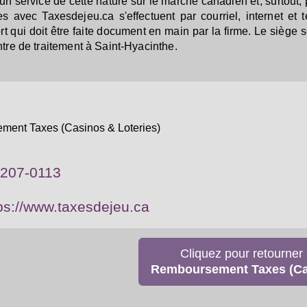
 un service de cette nature sur le marché canadien et, surtout, p
s avec Taxesdejeu.ca s'effectuent par courriel, internet et 
rt qui doit être faite document en main par la firme. Le siège so
tre de traitement à Saint-Hyacinthe.
ent Taxes (Casinos & Loteries)
-207-0113
ps://www.taxesdejeu.ca
Cliquez pour retourner 
Remboursement Taxes (Cas