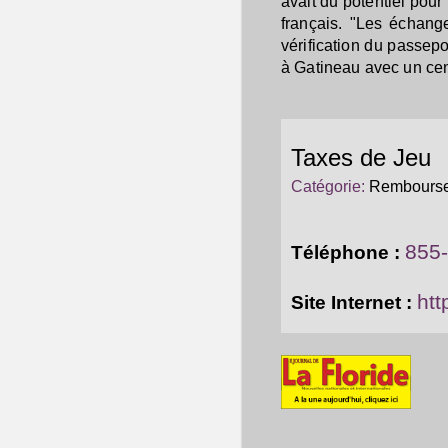
avait du potentiel pour
français. "Les échange
vérification du passepo
à Gatineau avec un cen
Taxes de Jeu
Catégorie:
Remboursem
855
Téléphone :
htt
Site Internet :