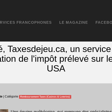
RVICES FRANCOPHONES
LE MAGAZINE
FACEBO
té, Taxesdejeu.ca, un servic
tion de l'impôt prélevé sur l
USA
te
| Catégorie
Remboursement Taxes (Casinos & Loteries)
Une équipe québécoise, qui regroupe des spécialistes