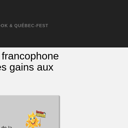
OK & QUÉBEC-FEST
e francophone
es gains aux
 de la