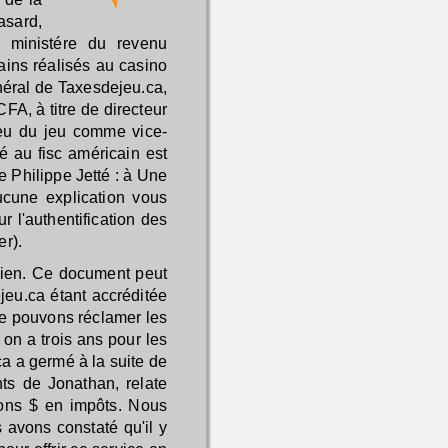
asard,
 ministére du revenu
ains réalisés au casino
néral de Taxesdejeu.ca,
FA, à titre de directeur
ieu du jeu comme vice-
é au fisc américain est
e Philippe Jetté : à Une
ucune explication vous
r l'authentification des
er).
adien. Ce document peut
eu.ca étant accréditée
ne pouvons réclamer les
 on a trois ans pour les
ca a germé à la suite de
ts de Jonathan, relate
ions $ en impôts. Nous
 avons constaté qu'il y