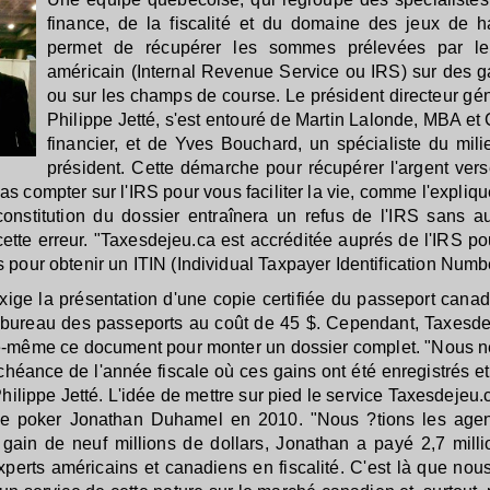
finance, de la fiscalité et du domaine des jeux de h
permet de récupérer les sommes prélevées par le
américain (Internal Revenue Service ou IRS) sur des g
ou sur les champs de course. Le président directeur gé
Philippe Jetté, s'est entouré de Martin Lalonde, MBA et C
financier, et de Yves Bouchard, un spécialiste du mil
président. Cette démarche pour récupérer l'argent vers
pas compter sur l'IRS pour vous faciliter la vie, comme l'expliqu
 constitution du dossier entraînera un refus de l'IRS sans a
 cette erreur. "Taxesdejeu.ca est accréditée auprés de l'IRS pou
pour obtenir un ITIN (Individual Taxpayer Identification Numb
exige la présentation d'une copie certifiée du passeport can
 bureau des passeports au coût de 45 $. Cependant, Taxesdej
lle-même ce document pour monter un dossier complet. "Nous 
chéance de l'année fiscale où ces gains ont été enregistrés et
ilippe Jetté. L'idée de mettre sur pied le service Taxesdejeu.
 de poker Jonathan Duhamel en 2010. "Nous ?tions les agen
n gain de neuf millions de dollars, Jonathan a payé 2,7 mill
perts américains et canadiens en fiscalité. C'est là que nous