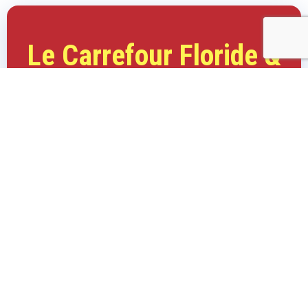
Le Carrefour Floride &
Le Journal de Floride
Considérés par toutes les communautés francophones de Floride
comme étant les meilleures publications marketing (journaux &
magazines) en Floride
ET VOICI POURQUOI ILS LE SONT !
Et voici pourquoi !